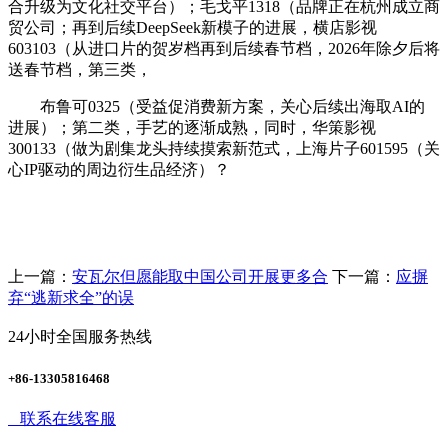
合升级为文化社交平台）；毛戈平1318（品牌正在杭州成立商
贸公司；再到后续DeepSeek新模子的进展，横店影视
603103（从进口片的贺岁档再到后续春节档，2026年除夕后将
送春节档，第三类，
布鲁可0325（受益促消费新方案，关心后续出海取AI的
进展）；第二类，手艺的逐渐成熟，同时，华策影视
300133（做为剧集龙头持续摸索新范式，上海片子601595（关
心IP驱动的周边衍生品经济）？
上一篇：
安瓦尔但愿能取中国公司开展更多合
下一篇：
应摒
弃“逃新求全”的误
24小时全国服务热线
+86-13305816468
联系在线客服