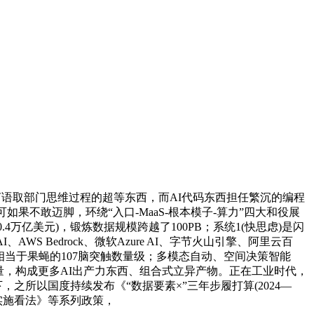
、言语取部门思维过程的超等东西，而AI代码东西担任繁沉的编程
不敢迈脚，环绕“入口-MaaS-根本模子-算力”四大和役展
4万亿美元)，锻炼数据规模跨越了100PB；系统1(快思虑)是闪
、AWS Bedrock、微软Azure AI、字节火山引擎、阿里云百
子的拜候，相当于果蝇的107脑突触数量级；多模态自动、空间决策智能
数量，构成更多AI出产力东西、组合式立异产物。正在工业时代，
，之所以国度持续发布《“数据要素×”三年步履打算(2024—
实施看法》等系列政策，