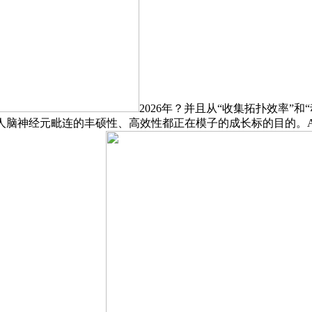
2026年？并且从“收集拓扑效率”
人脑神经元毗连的丰硕性、高效性都正在模子的成长标的目的。