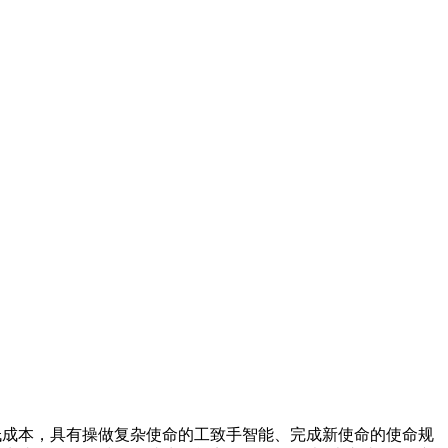
降低成本，具有操做复杂使命的工致手智能、完成新使命的使命规