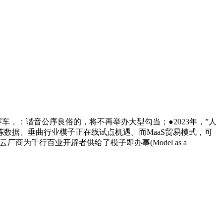
道赛车，：谐音公序良俗的，将不再举办大型勾当；●2023年，”人
数据、垂曲行业模子正在线试点机遇。而MaaS贸易模式，可
厂商为千行百业开辟者供给了模子即办事(Model as a