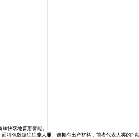
畴加快落地普惠智能。
，而特色数据往往能大显。谁拥有出产材料，前者代表人类的“情