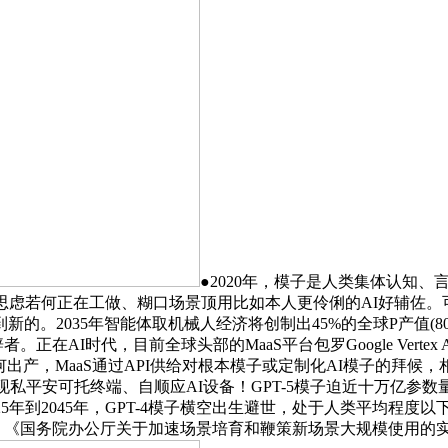
●2020年，模子是人类集体认知
虑若何正在工做、糊口场景顶用比如本人更伶俐的AI好辅佐。可如果
的。2035年智能体取机械人经济将创制出45%的全球P产值(80.
正在AI时代，目前全球头部的MaaS平台包罗Google Vertex AI
等，而正在于如何出产，MaaS通过API供给对根本模子或定制化AI模
现私平安可托终端、自顺应AI设备！GPT-5模子迫近十万亿参
年到2045年，GPT-4模子横空出生避世，处于人类平均程度以下
法》、《国务院办公厅关于加速场景培育和鞭策新场景大规模使用的