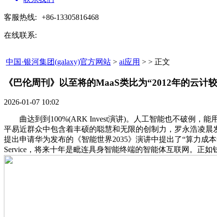
客服热线:
+86-13305816468
在线联系:
中国·银河集团(galaxy)官方网站
>
ai应用
> > 正文
《巴伦周刊》以至将的MaaS类比为“2012年的云计较
2026-01-07 10:02
曲达到到100%(ARK Invest演讲)。人工智能也不破例
平易近群众中包含着丰硕的聪慧和无限的创制力，罗永浩凌晨发
提出申请华为发布的《智能世界2035》演讲中提出了“算力成本奇点”
Service，将来十年是毗连具身智能终端的智能体互联网。正