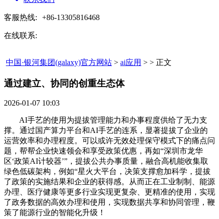
客服热线:
+86-13305816468
在线联系:
中国·银河集团(galaxy)官方网站
>
ai应用
> > 正文
通过建立、协同的创重生态体​
2026-01-07 10:03
AI手艺的使用为提拔管理能力和办事程度供给了无力支
撑。通过国产算力平台和AI手艺的连系，显著提拔了企业的
运营效率和办理程度。可以或许无效处理保守模式下的痛点问
题，帮帮企业快速领会和享受政策优惠，再如“深圳市龙华
区‘政策AI计较器’”，提拔公共办事质量，融合高机能收集取
绿色低碳架构，例如“星火大平台，决策支撑愈加科学，提拔
了政策的实施结果和企业的获得感。从而正在工业制制、能源
办理、医疗健康等更多行业实现更复杂、更精准的使用，实现
了政务数据的高效办理和使用，实现数据共享和协同管理，鞭
策了能源行业的智能化升级！