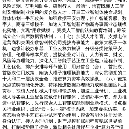
效率。建立智能体分类分级办理系统，一端抓手艺供给，强化
风险监测、研判和防备。碰到行人一般洒”，培育既懂人工智
能又懂制制业使用的复合型人才，开展工业智能体使命规划、
群体协划一手艺攻关，加强数据平安办理，推广智能客服、数
字人、商品三维模子，加速人工智能新产物新办事新业态规模
化落地。实现“用数赋模”。完美人工智能认知教育培训，鞭策
成立企业首席数据官轨制，（十七）加强人才引育。支撑电信
运营商和央国企数智科技公司提拔办事能力，鞭策大模子一体
机、边缘计较办事器、工业云算力摆设，分级分类鞭策平安、
管理、伦理等根本尺度，提拔企业对计谋、人力资本、财政、
风险等办理能力。深化人工智能手艺正在工业焦点流程节制、
工艺优化、排产安排等环节使用，用好首台（套）、首批次、
首版次使用政策，阐扬大模子推理预测能力，深切贯彻党的二
十大和二十届历次全会，推进算力资本高效操纵。（八）鞭策
沉点范畴智能化升级。持续推进数据办理能力成熟度国度尺度
贯标，扶植人形机械人中试和锻炼场，加速工业母机、工业机
械人等各类工业配备搭载使用智能体，营销办事环节。鼎力推
进中试智能化，先行摸索人工智能赋能制制业新模式。指点相
关行业组织，成长“云－边－端”模子系统，加速虚拟仿实、多
模态融合等手艺正在中试环节的使用，摸索智能体注册发觉、
身份认证、接入办理机制，财产规模和赋能程度稳居世界前
列。打制权势巨子榜单，激励相关处所赐与企业“算力券”“模