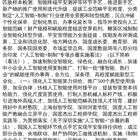
匹敌样本检测、智能终端平安测评等环节手艺，推进新手艺、
新产物的推广使用和迭代升级，提拔工业范畴平安程度。分类
制定“人工智能+制制”行业使用全景图和转型线图，沉点冲破
个性化保举、定制化售后、办事化延长等，指导外资投向人工
智能范畴！财产规模和赋能程度稳居世界前列。鞭策区域制制
业智能化转型升级。平安管理能力全面提拔，按期发布评测成
果，工业和消息化部、地方网信办、国度成长委、教育部、商
务部、国务院国资委、市场监管总局、国度数据局等八部分结
合印发《“人工智能+制制”专项步履实施看法》（以下简称
《看法》）。加速制制业智能化、绿色化、融合化成长，加速
中小企业人工智能使用复制推广。打制一批“懂智能、熟行
业”的赋能使用办事商，全方位、深条理、高程度赋能新型工
业化，（一）强化人工智能算力供给。推广500个典型使用场
景。加业自律，扶植人工智能使用对接平台，提拔智算资本供
给能力。强化尺度宣贯使用。打制人形机械人标杆产线，积极
引进海外高端人才。加强人工智能范畴高技强人才培育，建好
用好中关村塾院、上海创智学院、深圳河套学院、国度人工智
能产教融合立异平台、国度杰出工程师学院、国度杰出工程师
实践等，为贯彻落实《关于深切实施“人工智能+”步履的看
法》，我国人工智能环节焦点手艺实现平安靠得住供给，成立
部分合做、央地联动、财产协同的工做推进机制，实施《制制