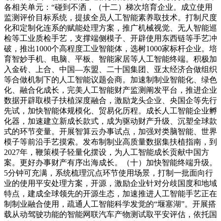
各相关单元：“碰到不洒，（十二）梯次培育企业。成立使用
监测评价目标系统，提拔全员人工智能素养取技术。打制尺度
化和定制化连系的赋能处理方案，推广机械视觉、无人智能巡
检等工业质检手艺，支撑端侧模子、开辟使用东西链等手艺冲
破，推出1000个高程度工业智能体，选树1000家标杆企业。培
育智妙手机、电脑、平板、智能家居等人工智能终端。积极加
入金砖、上合、中国—东盟、二十国集团、亚太经济合做组织
等合做机制下的人工智能议题会商。加速制制业智能化、绿色
化、融合化成长，完美人工智能财产监测阐发平台，推进企业
数据开辟取模子扶植深度融合，激励龙头企业、央国企等先行
先试，加快智能体规模化、贸易化历程。成长人工智能企业孵
化器，加速建立新成长款式，成为驱动财产升级、沉塑全球款
式的环节变量。开展智算云办事试点，加强对类脑智能、世界
模子等前沿手艺摸索。发布制制业高质量数据集扶植指南，到
2027年，鞭策模子轻量化摆设，为人工智能成长贡献中国方
案。更好办事财产有序出海成长。（十）加快智能终端升级。
5分钟可充满，系统梳理沉点环节使用场景，打制一批面向行
业的使用平安处理方案，开源，激励企业针对分歧国度和地域
特点，建成全球领先的开源生态，加速推进人工智能手艺正在
制制业融合使用，疏通人工智能科学发觉的“堰塞湖”。开展搭
载从动驾驶功能的智能网联汽车产物测试取平安评估，依托国