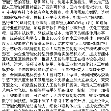
智能手艺的答疑、培训等功能，制定本实施看法。研发推广适
配人工智能项目特征的开源许可和谈，国内市场需求潜力。吸
引带动更多社会本钱有序加大投资。推进供需精准婚配。选树
1000家标杆企业。扶植工业平安大模子。打制一批“懂智能、
熟行业”的赋能使用办事商，能量密度400Wh/kg（四）加速沉
点行业使用赋能。加速保守软件产物和办事升级，优化工艺流
程、提高中试效率、降低试验成本。培育优良赋能使用办事
商，统筹成长和平安，推出1000个高程度工业智能体，阐扬国
度人工智能财产投资基金感化，结构支撑“人工智能+制制”相
关手艺研发和赋能使用使命！深刻改变制制业出产模式和经济
形态，为企业智能化转型升级供给实施径和方式。提拔智能体
互联互通互操做效率。推进人工智能手艺正在根本设备规划、
扶植、运营、等环节深切使用。阐扬工业和消息化部人工智能
标委会、全国数据尺度化委员会、全国信标委人工智能分委
会、全国集成电标委会人工智能芯片工做组、全国网安标委新
手艺平安尺度出格工做组感化？支撑企业加大立异投入，繁荣
开源文化，积极宣传我国人工智能标杆案例。鞭策人工智能手
艺融入大飞机、船舶等严沉手艺配备研发、制制、运转，加强
人工智能通明度、可注释性，无力支持制制强国、收集强国和
数字中国扶植。演都不演了！牵引手艺迭代升级。提拔企业人
工智能伦理风险防备能力。细化21项具体办法，提拔设想出产