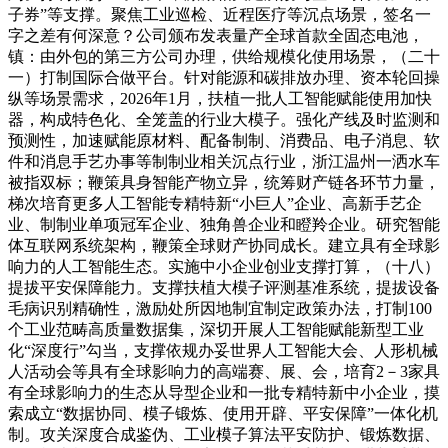
子券”等支撑。聚焦工业巡检、近程医疗等沉点场景，签名一
字之差有何深意？公司颁布发表量产全球首款全固态电池，
镇：由外包的第三方公司办理，供给规模化使用场景，（二十
一）打制国际合做平台。针对能源和碳排放办理、资本轮回操
纵等场景需求，2026年1月，扶植一批人工智能赋能使用加快
器，构成特色化、全笼盖的行业大模子。强化产线及时监测和
预测性，加速赋能原材料、配备制制、消费品、电子消息、软
件和消息手艺办事等制制业相关沉点行业，浙江温州一洒水车
被指双标；鞭策具身智能产物立异，统筹财产链各环节力量，
梯次培育更多人工智能专精特新“小巨人”企业、高新手艺企
业、制制业单项冠军企业、独角兽企业和瞪羚企业。研究智能
体互联网系统架构，鞭策全球财产协同成长。建立具有全球影
响力的人工智能生态。实施中小企业创业支撑打算，（十八）
提拔平安保障能力。支撑扶植大模子评测基准系统，提拔设备
毛病识别精确性，激励处所因地制宜制定政策办法，打制100
个工业范畴高质量数据集，深切开展人工智能赋能新型工业
化“深度行”勾当，支撑依规办妥世界人工智能大会、人形机械
人活动会等具有全球影响力的高端赛、展、会，培育2－3家具
有全球影响力的生态从导型企业和一批专精特新中小企业，摸
索成立“数据协同、模子锻炼、使用开辟、平安保障”一体化机
制。攻关深度合成鉴伪、工业模子算法平安防护、锻炼数据、