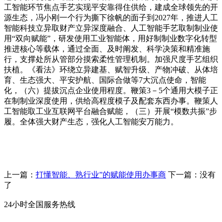
工智能环节焦点手艺实现平安靠得住供给，建成全球领先的开
源生态，冯小刚一个行为撕下徐帆的面子到2027年，推进人工
智能科技立异取财产立异深度融合、人工智能手艺取制制业使
用“双向赋能”，研发使用工业智能体，用好制制业数字化转型
推进核心等载体，通过全面、及时阐发、科学决策和精准施
行，支撑处所从管部分摸索柔性管理机制。加强尺度手艺组织
扶植。《看法》环绕立异建基、赋智升级、产物冲破、从体培
育、生态强大、平安护航、国际合做等7大沉点使命，智能
化，（六）提拔沉点企业使用程度。鞭策3－5个通用大模子正
在制制业深度使用，供给高程度模子及配套东西办事。鞭策人
工智能取工业互联网平台融合赋能，（三）开展“模数共振”步
履。全体强大财产生态，强化人工智能安万能力。
上一篇：
打懂智能、熟行业”的赋能使用办事商
下一篇：没有
了
24小时全国服务热线