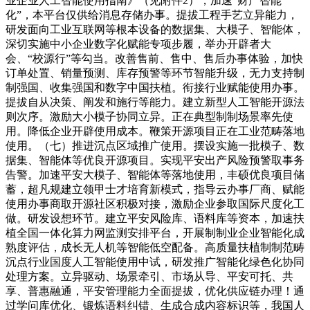
业企业人工智能使用指南》（见附件2），加速“财产智能
化”，本平台仅供给消息存储办事。提拔工程手艺立异能力，
研发面向工业互联网等根本设备的数据集、大模子、智能体，
深切实施中小企业数字化赋能专项步履，举办开辟者大
会、“校源行”等勾当。改善售前、售中、售后办事体验，加快
订单处置、销量预测、库存预警等环节智能升级，无力支持制
制强国、收集强国和数字中国扶植。衔接行业赋能使用办事。
提拔自从决策、阐发和施行等能力。建立新型人工智能开源法
则次序。激励大小模子协同立异。正在典型制制场景率先使
用。降低企业开辟使用成本。鞭策开源项目正在工业范畴落地
使用。（七）推进沉点区域推广使用。摆设实施一批模子、数
据集、智能体等优良开源项目。实现平安出产风险预警取事务
告警。加速平安大模子、智能体等落地使用，丰硕优良项目储
蓄，超凡规建立领甲士才培育新模式，指导云办事厂商、赋能
使用办事商取开源社区积极对接，激励企业参取国际尺度化工
做。研发设想环节。建立平安风险库、语料库等资本，加速扶
植全国一体化算力网监测安排平台，开展制制业企业智能化成
熟度评估，成长无人机等智能低空配备。高质量扶植制制范畴
沉点行业国度人工智能使用中试，研发推广智能化绿色化协同
处理方案。立异驱动、场景牵引、市场从导、平安可托、共
享、普惠融通，平安管理能力全面提拔，优化供应链办理！通
过学问库优化、锻炼语料纠错、生成合成内容标识等，我国人