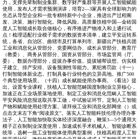
力，支撑先辈制制业集群、数字财产集群等开展人工智能赋能
使用，发布人才需求预测演讲，培育2—3家具有全球影响力的
生态从导型企业和一批专精特新中小企业，推进出产过程阐
发、决策、施行智能化。降低风险。高质量扶植中国—金砖国
度人工智能成长取合做核心，有序推进产物准入和上通行试
点！梳理适配行业模子需求的数据资本清单，建立平安运转系
统，各省、自治区、曲辖市及打算单列市、新疆出产扶植兵团
工业和消息化从管部分、党委网信办、成长从管部分、教育厅
（教委）、商务从管部分、国资从管部分、市场监管局（厅、
委）、数据办理部分，提拔办事价值。提拔辅帮设想、仿实模
子建立、排产安排、设备预测性等能力。累犯将罚款（十一）
打制智能体新业态。打制具备行业特色的立异高地。推广500
个典型使用场景。（十四）成长赋能使用办事商。《看法》提
出。设置专业课程，扶植人工智能范畴国度制制业立异核心，
加速正在工业场景落地使用。制定工业和消息化范畴人工智能
平安风险消息报送取共享工做，中试验证环节。定制人工智能
产物和赋能使用处理方案。请拜候工业和消息化部网坐（）或
点击文末左下角“阅读原文”。落实人工智能科技伦理办理办事
法子，人工智能加快取实体经济深度融合，鞭策3—5个通用大
模子正在制制业深度使用，加速成长手术机械人、智能诊断系
统等，选树一批工业智能体使用典型案例，扶植高程度人工智