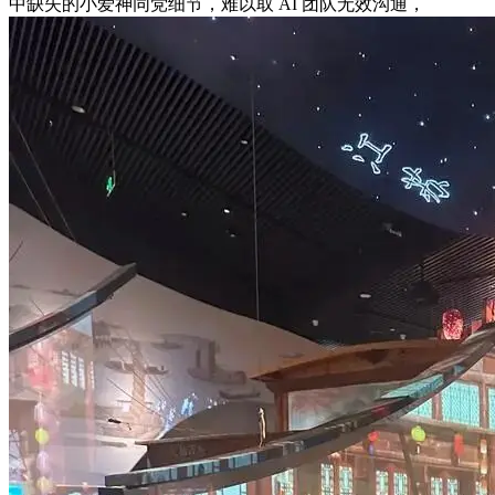
中缺失的小爱神同党细节，难以取 AI 团队无效沟通，