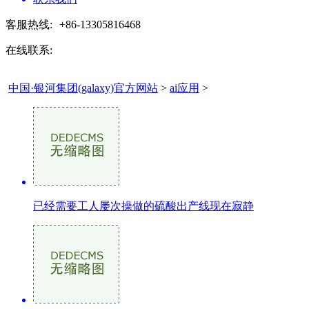
客服热线:
+86-13305816468
在线联系:
中国·银河集团(galaxy)官方网站
>
ai应用
>
已经需要工人屡次操做的硫酸出产线现在寂静