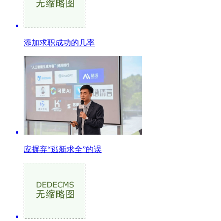
添加求职成功的几率
应摒弃“逃新求全”的误