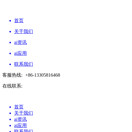
首页
关于我们
ai资讯
ai应用
联系我们
客服热线:
+86-13305816468
在线联系:
首页
关于我们
ai资讯
ai应用
联系我们