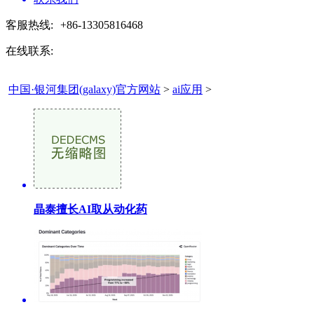
客服热线:
+86-13305816468
在线联系:
中国·银河集团(galaxy)官方网站
>
ai应用
>
晶泰擅长AI取从动化药